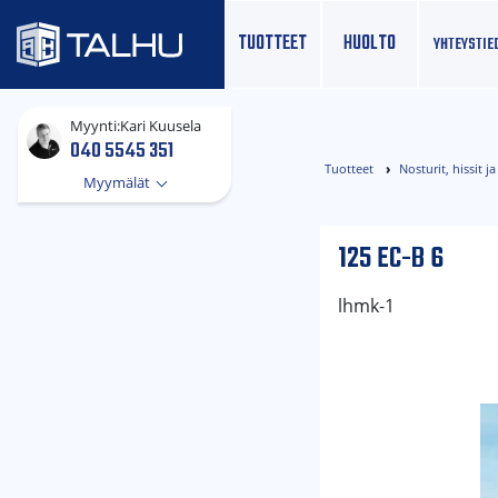
TUOTTEET
HUOLTO
YHTEYS­TIE
Myynti:
Kari Kuusela
040 5545 351
Tuotteet
Nosturit, hissit 
Myymälät
125 EC-B 6
lhmk-1