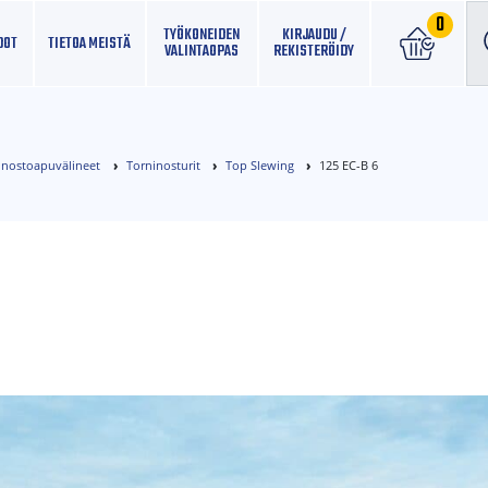
0
TYÖKONEIDEN
KIRJAUDU /
DOT
TIETOA MEISTÄ
VALINTAOPAS
REKISTERÖIDY
ja nostoapuvälineet
Torninosturit
Top Slewing
125 EC-B 6