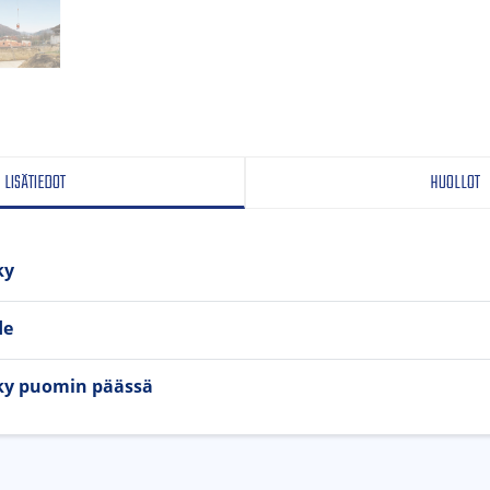
LISÄTIEDOT
HUOLLOT
ky
de
ky puomin päässä