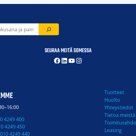
SEURAA MEITÄ SOMESSA
Facebook
LinkedIn
YouTube
Instagram
Tuotteet
EMME
Huolto
:30–16:00
Yhteystiedot
Tietoa meistä
0 4249 400
Toimitusehdo
10 4249 450
Leasing
010 4249 440