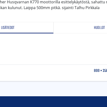
r Husqvarnan K770 moottorilla esittelykäytöstä, sahattu 
kan kulunut. Laippa 500mm pitkä. sijainti Talhu Pirkkala
LISÄTIEDOT
HUOLLOT
800 × 350