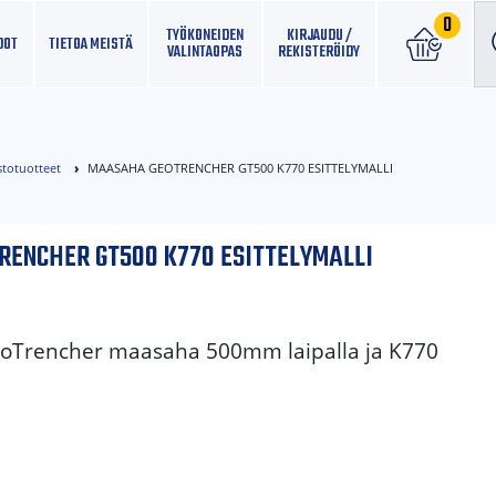
0
TYÖKONEIDEN
KIRJAUDU /
DOT
TIETOA MEISTÄ
VALINTAOPAS
REKISTERÖIDY
stotuotteet
MAASAHA GEOTRENCHER GT500 K770 ESITTELYMALLI
ENCHER GT500 K770 ESITTELYMALLI
GeoTrencher maasaha 500mm laipalla ja K770