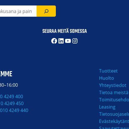
SEURAA MEITÄ SOMESSA
Facebook
LinkedIn
YouTube
Instagram
Tuotteet
EMME
Huolto
:30–16:00
Yhteystiedot
Tietoa meistä
0 4249 400
Toimitusehdo
10 4249 450
Leasing
010 4249 440
Tietosuojasel
Evästekäytän
Saavutettavu