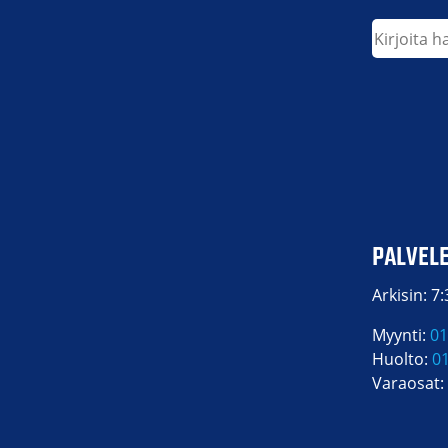
Etsi
PALVEL
Arkisin: 7
Myynti:
01
Huolto:
0
Varaosat: