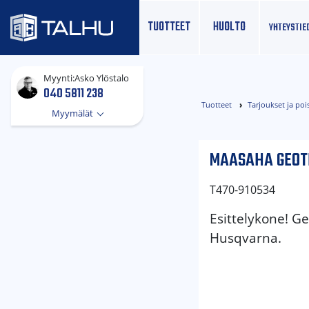
TUOTTEET
HUOLTO
YHTEYS­TIE
Myynti:
Asko Ylöstalo
040 5811 238
Tuotteet
Tarjoukset ja poi
Myymälät
MAASAHA GEOTR
T470-910534
Esittelykone! 
Husqvarna.