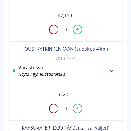
47,15
€
-
+
KYTKINKENKÄ
LG-
200
JOUSI KYTKINKENKÄÄN (suositus 4 kpl)
(suositus
2
V010-1471
kpl)
Varastossa
määrä
Näytä myymäläsaatavuus
6,20
€
-
+
JOUSI
KYTKINKENKÄÄN
(suositus
KAASUVAIJERI LX90 TÄYD. (kahva+vaijeri)
4