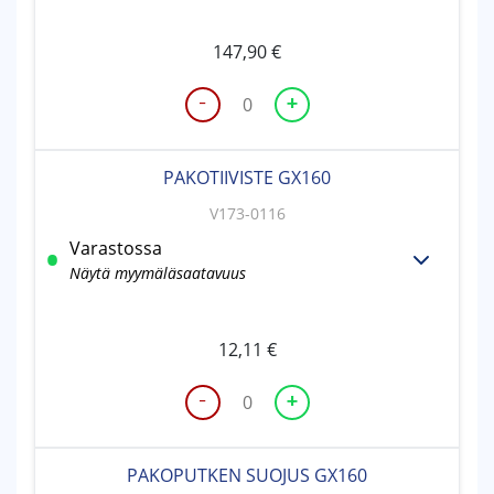
määrä
147,90
€
-
+
PAKOPUTKI
GX160
määrä
PAKOTIIVISTE GX160
V173-0116
Varastossa
Näytä myymäläsaatavuus
12,11
€
-
+
PAKOTIIVISTE
GX160
määrä
PAKOPUTKEN SUOJUS GX160