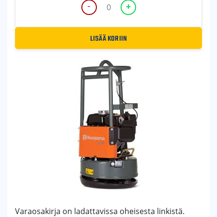
-
+
LX90
KAASUKAHVAN
ASENNUSRAUTAKITTI
LISÄÄ KORIIN
määrä
Varaosakirja on ladattavissa oheisesta linkistä.