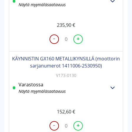
Näytä myymäläsaatavuus
235,90
€
-
+
KÄYNNISTIN
GX160
MUOVIKYNSILLÄ
KÄYNNISTIN GX160 METALLIKYNSILLÄ (moottorin
(moottorin
sarjanumerot 1411006-2530950)
sarjanumerot
1411005
V173-0130
asti)
Varastossa
määrä
Näytä myymäläsaatavuus
152,60
€
-
+
KÄYNNISTIN