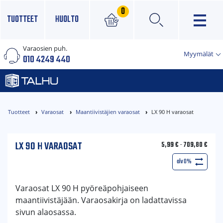
0
TUOTTEET
HUOLTO
Varaosien puh.
×
Myymälät
010 4249 440
Tuotteet
Varaosat
Maantiivistäjien varaosat
LX 90 H varaosat
LX 90 H VARAOSAT
5,99
€
-
709,80
€
alv 0%
Varaosat LX 90 H pyöreäpohjaiseen
maantiivistäjään. Varaosakirja on ladattavissa
sivun alaosassa.