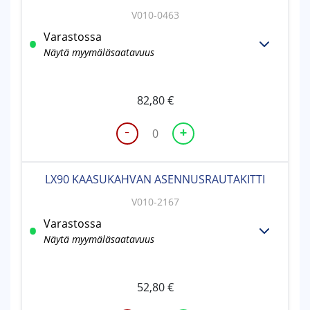
kpl)
V010-0463
määrä
Varastossa
Näytä myymäläsaatavuus
82,80
€
-
+
KAASUVAIJERI
LX90
TÄYD.
LX90 KAASUKAHVAN ASENNUSRAUTAKITTI
(kahva+vaijeri)
määrä
V010-2167
Varastossa
Näytä myymäläsaatavuus
52,80
€