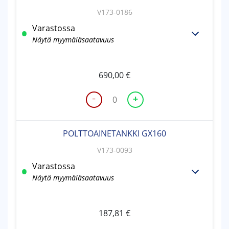
6
V173-0186
kpl)
Varastossa
määrä
Näytä myymäläsaatavuus
690,00
€
-
+
MOOTTORI
HONDA
GX160
POLTTOAINETANKKI GX160
UT2
SX4
V173-0093
määrä
Varastossa
Näytä myymäläsaatavuus
187,81
€