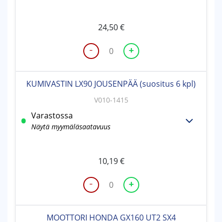
24,50
€
-
+
KUMITYYNY
POHJALEVYYN
määrä
KUMIVASTIN LX90 JOUSENPÄÄ (suositus 6 kpl)
V010-1415
Varastossa
Näytä myymäläsaatavuus
10,19
€
-
+
KUMIVASTIN
LX90
JOUSENPÄÄ
MOOTTORI HONDA GX160 UT2 SX4
(suositus