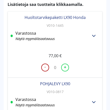
Lisätietoja saa tuotteita klikkaamalla.
Huoltotarvikepaketti LX90 Honda
V010-1445
Varastossa
Näytä myymäläsaatavuus
77,00
€
-
+
Huoltotarvikepaketti
LX90
Honda
POHJALEVY LX90
määrä
V010-0817
Varastossa
Näytä myymäläsaatavuus