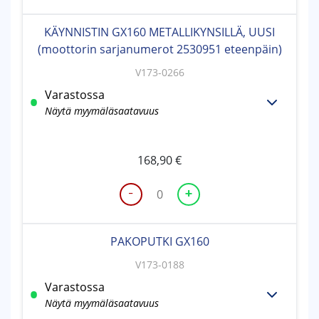
GX160
METALLIKYNSILLÄ
KÄYNNISTIN GX160 METALLIKYNSILLÄ, UUSI
(moottorin
(moottorin sarjanumerot 2530951 eteenpäin)
sarjanumerot
1411006-
V173-0266
2530950)
Varastossa
määrä
Näytä myymäläsaatavuus
168,90
€
-
+
KÄYNNISTIN
GX160
METALLIKYNSILLÄ,
PAKOPUTKI GX160
UUSI
(moottorin
V173-0188
sarjanumerot
Varastossa
2530951
Näytä myymäläsaatavuus
eteenpäin)