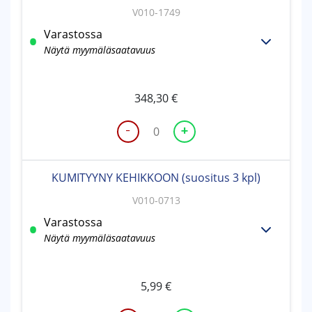
V010-1749
Varastossa
Näytä myymäläsaatavuus
348,30
€
-
+
KEHIKKO
LX90
määrä
KUMITYYNY KEHIKKOON (suositus 3 kpl)
V010-0713
Varastossa
Näytä myymäläsaatavuus
5,99
€