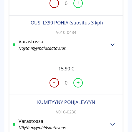
-
+
KUMITYYNY
KEHIKKOON
(suositus
JOUSI LX90 POHJA (suositus 3 kpl)
3
kpl)
V010-0484
määrä
Varastossa
Näytä myymäläsaatavuus
15,90
€
-
+
JOUSI
LX90
POHJA
KUMITYYNY POHJALEVYYN
(suositus
3
V010-0230
kpl)
Varastossa
määrä
Näytä myymäläsaatavuus