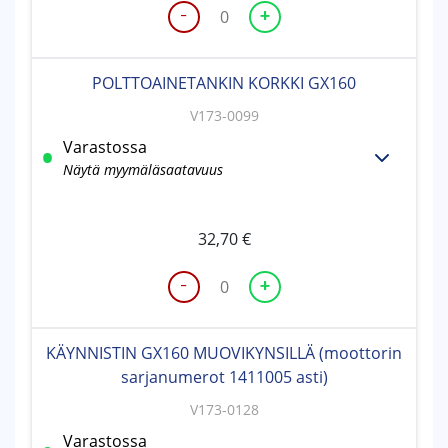
-
+
POLTTOAINETANKKI
GX160
määrä
POLTTOAINETANKIN KORKKI GX160
V173-0099
Varastossa
Näytä myymäläsaatavuus
32,70
€
-
+
POLTTOAINETANKIN
KORKKI
GX160
KÄYNNISTIN GX160 MUOVIKYNSILLÄ (moottorin
määrä
sarjanumerot 1411005 asti)
V173-0128
Varastossa