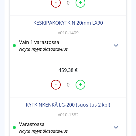
-
+
PAKOKAASUNOHJAIN
GX160
määrä
KESKIPAKOKYTKIN 20mm LX90
V010-1409
Vain 1 varastossa
Näytä myymäläsaatavuus
459,38
€
-
+
KESKIPAKOKYTKIN
20mm
LX90
KYTKINKENKÄ LG-200 (suositus 2 kpl)
määrä
V010-1382
Varastossa
Näytä myymäläsaatavuus