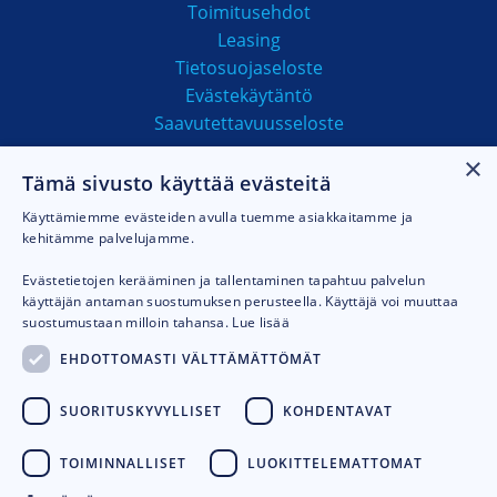
Toimitusehdot
Leasing
Tietosuojaseloste
Evästekäytäntö
Saavutettavuusseloste
×
Tämä sivusto käyttää evästeitä
MAKSUTAVAT
Käyttämiemme evästeiden avulla tuemme asiakkaitamme ja
kehitämme palvelujamme.
Evästetietojen kerääminen ja tallentaminen tapahtuu palvelun
käyttäjän antaman suostumuksen perusteella. Käyttäjä voi muuttaa
suostumustaan milloin tahansa.
Lue lisää
EHDOTTOMASTI VÄLTTÄMÄTTÖMÄT
SUORITUSKYVYLLISET
KOHDENTAVAT
TOIMINNALLISET
LUOKITTELEMATTOMAT