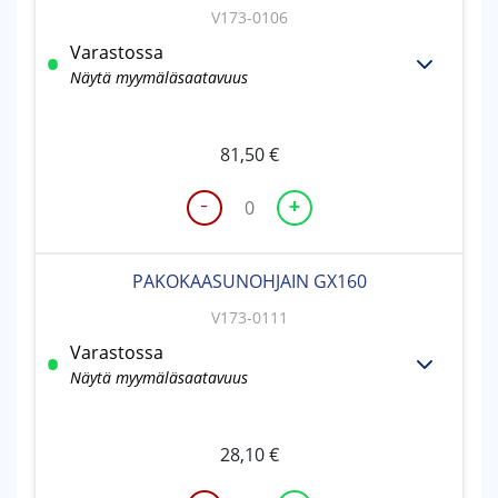
V173-0106
Varastossa
Näytä myymäläsaatavuus
81,50
€
-
+
PAKOPUTKEN
SUOJUS
GX160
PAKOKAASUNOHJAIN GX160
määrä
V173-0111
Varastossa
Näytä myymäläsaatavuus
28,10
€