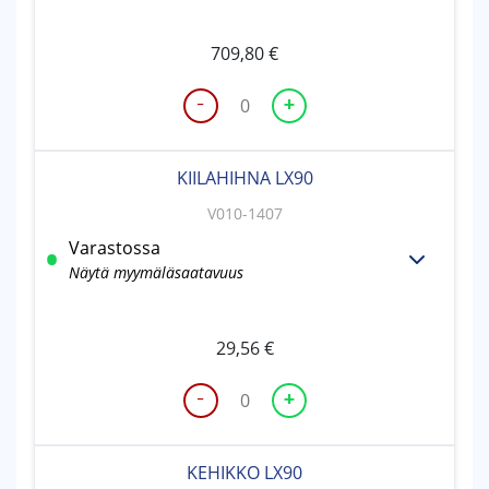
709,80
€
-
+
POHJALEVY
LX90
määrä
KIILAHIHNA LX90
V010-1407
Varastossa
Näytä myymäläsaatavuus
29,56
€
-
+
KIILAHIHNA
LX90
määrä
KEHIKKO LX90