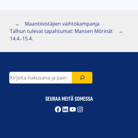
ARTIKKELIEN
Edellinen artikkeli:
←
Maantiivistäjien vaihtokampanja
Seuraava artikkeli
Talhun tulevat tapahtumat: Mansen Mörinät
→
SELAUS
14.4.-15.4.
Etsi
SEURAA MEITÄ SOMESSA
Facebook
LinkedIn
YouTube
Instagram