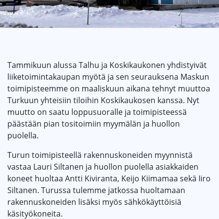
Tammikuun alussa Talhu ja Koskikaukonen yhdistyivät
liiketoimintakaupan myötä ja sen seurauksena Maskun
toimipisteemme on maaliskuun aikana tehnyt muuttoa
Turkuun yhteisiin tiloihin Koskikaukosen kanssa. Nyt
muutto on saatu loppusuoralle ja toimipisteessä
päästään pian tositoimiin myymälän ja huollon
puolella.
Turun toimipisteellä rakennuskoneiden myynnistä
vastaa Lauri Siltanen ja huollon puolella asiakkaiden
koneet huoltaa Antti Kiviranta, Keijo Kiimamaa sekä Iiro
Siltanen. Turussa tulemme jatkossa huoltamaan
rakennuskoneiden lisäksi myös sähkökäyttöisiä
käsityökoneita.