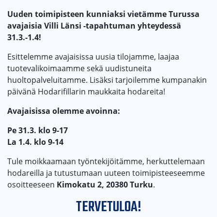
Uuden toimipisteen kunniaksi vietämme Turussa
avajaisia Villi Länsi -tapahtuman yhteydessä
31.3.-1.4!
Esittelemme avajaisissa uusia tilojamme, laajaa
tuotevalikoimaamme sekä uudistuneita
huoltopalveluitamme. Lisäksi tarjoilemme kumpanakin
päivänä Hodarifillarin maukkaita hodareita!
Avajaisissa olemme avoinna:
Pe 31.3. klo 9-17
La 1.4. klo 9-14
Tule moikkaamaan työntekijöitämme, herkuttelemaan
hodareilla ja tutustumaan uuteen toimipisteeseemme
osoitteeseen
Kimokatu 2, 20380 Turku
.
TERVETULOA!