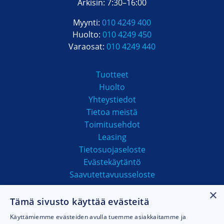
Arkisin: 7:30–16:00
Myynti:
010 4249 400
Huolto:
010 4249 450
Varaosat:
010 4249 440
Tuotteet
Huolto
Yhteystiedot
Tietoa meistä
Toimitusehdot
Leasing
Tietosuojaseloste
Evästekäytäntö
Saavutettavuusseloste
×
Tämä sivusto käyttää evästeitä
MAKSUTAVAT
Käyttämiemme evästeiden avulla tuemme asiakkaitamme ja