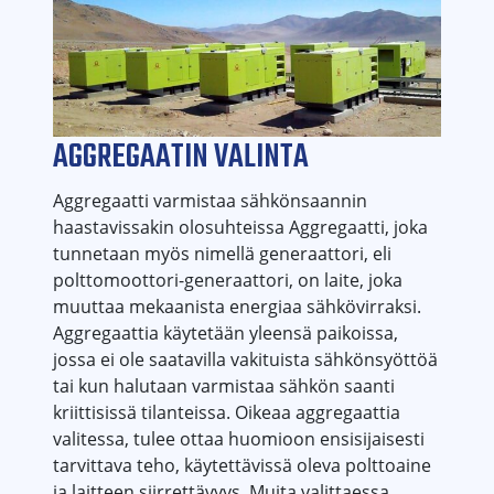
AGGREGAATIN VALINTA
Aggregaatti varmistaa sähkönsaannin
haastavissakin olosuhteissa Aggregaatti, joka
tunnetaan myös nimellä generaattori, eli
polttomoottori-generaattori, on laite, joka
muuttaa mekaanista energiaa sähkövirraksi.
Aggregaattia käytetään yleensä paikoissa,
jossa ei ole saatavilla vakituista sähkönsyöttöä
tai kun halutaan varmistaa sähkön saanti
kriittisissä tilanteissa. Oikeaa aggregaattia
valitessa, tulee ottaa huomioon ensisijaisesti
tarvittava teho, käytettävissä oleva polttoaine
ja laitteen siirrettävyys. Muita valittaessa…