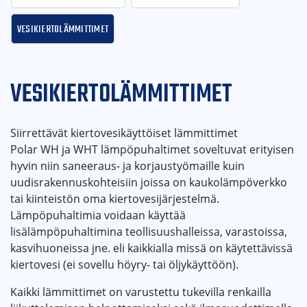
Vesikiertolämmittimet
VESIKIERTOLÄMMITTIMET
Siirrettävät kiertovesikäyttöiset lämmittimet
Polar WH ja WHT lämpöpuhaltimet soveltuvat erityisen
hyvin niin saneeraus- ja korjaustyömaille kuin
uudisrakennuskohteisiin joissa on kaukolämpöverkko
tai kiinteistön oma kiertovesijärjestelmä.
Lämpöpuhaltimia voidaan käyttää
lisälämpöpuhaltimina teollisuushalleissa, varastoissa,
kasvihuoneissa jne. eli kaikkialla missä on käytettävissä
kiertovesi (ei sovellu höyry- tai öljykäyttöön).
Kaikki lämmittimet on varustettu tukevilla renkailla