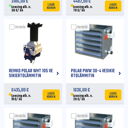
3186,00
€
4482,00
€
LISÄÄ
LISÄÄ
KORIIN
KORIIN
Leasing alk. n.
Leasing alk. n.
56
€
/ kk
78
€
/ kk
Vertaile
Vertaile
REMKO POLAR WHT 105 VE
POLAR PWW 30-4 VESIKIE
SIKIERTOLÄMMITIN
RTOLÄMMITIN
6435,00
€
1636,00
€
LISÄÄ
LISÄÄ
KORIIN
KORIIN
Leasing alk. n.
Leasing alk. n.
111
€
/ kk
29
€
/ kk
Vertaile
Vertaile