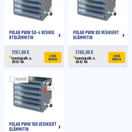
POLAR PWW 50-4 VESIKIE
POLAR PWW 80 VESIKIERT
RTOLÄMMITIN
OLÄMMITIN
2207,00
€
2786,00
€
LISÄÄ
LISÄÄ
KORIIN
KORIIN
Leasing alk. n.
Leasing alk. n.
39
€
/ kk
49
€
/ kk
Vertaile
POLAR PWW 100 VESIKIERT
OLÄMMITIN