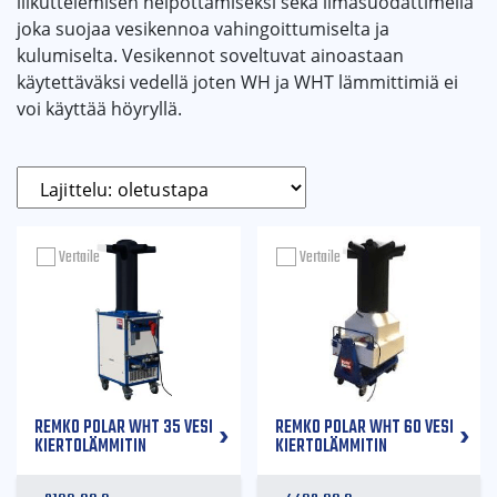
liikuttelemisen helpottamiseksi sekä ilmasuodattimella
joka suojaa vesikennoa vahingoittumiselta ja
kulumiselta. Vesikennot soveltuvat ainoastaan
käytettäväksi vedellä joten WH ja WHT lämmittimiä ei
voi käyttää höyryllä.
Vertaile
Vertaile
REMKO POLAR WHT 35 VESI
REMKO POLAR WHT 60 VESI
KIERTOLÄMMITIN
KIERTOLÄMMITIN