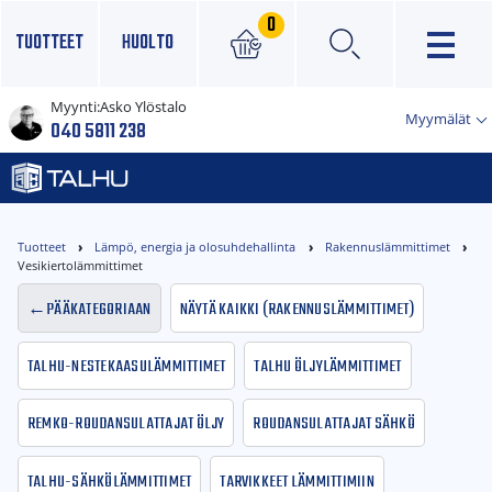
0
TUOTTEET
HUOLTO
Myynti:
Asko Ylöstalo
×
Myymälät
040 5811 238
Tuotteet
Lämpö, energia ja olosuhdehallinta
Rakennuslämmittimet
Vesikiertolämmittimet
Pääkategoriaan
Näytä kaikki (Rakennuslämmittimet)
Talhu-Nestekaasulämmittimet
Talhu Öljylämmittimet
Remko-Roudansulattajat öljy
Roudansulattajat sähkö
Talhu-Sähkölämmittimet
Tarvikkeet lämmittimiin