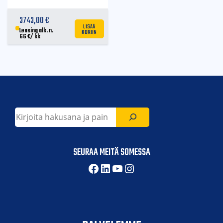
3743,00
€
LISÄÄ
KORIIN
Leasing alk. n.
66
€
/ kk
Etsi
SEURAA MEITÄ SOMESSA
Facebook
LinkedIn
YouTube
Instagram