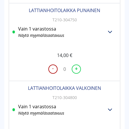
määrä
LATTIANHOITOLAIKKA PUNAINEN
T210-304750
Vain 1 varastossa
Näytä myymäläsaatavuus
14,00
€
-
+
LATTIANHOITOLAIKKA
PUNAINEN
määrä
LATTIANHOITOLAIKKA VALKOINEN
T210-304800
Vain 1 varastossa
Näytä myymäläsaatavuus