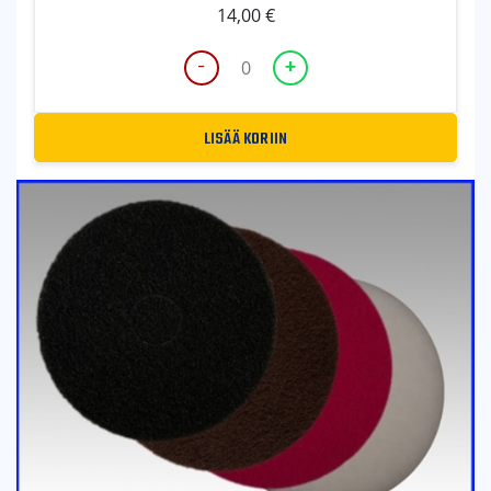
14,00
€
-
+
LATTIANHOITOLAIKKA
VALKOINEN
määrä
LISÄÄ KORIIN