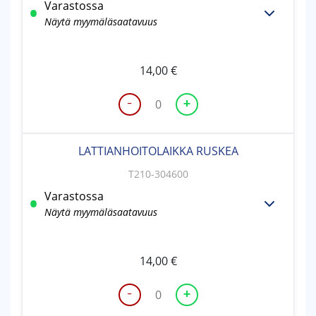
Varastossa
Näytä myymäläsaatavuus
14,00
€
-
+
LATTIANHOITOLAIKKA
MUSTA
määrä
LATTIANHOITOLAIKKA RUSKEA
T210-304600
Varastossa
Näytä myymäläsaatavuus
14,00
€
-
+
LATTIANHOITOLAIKKA
RUSKEA