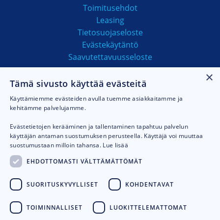
Toimitusehdot
Leasing
Tietosuojaseloste
Evästekäytäntö
Saavutettavuusseloste
×
Tämä sivusto käyttää evästeitä
MAKSUTAVAT
Käyttämiemme evästeiden avulla tuemme asiakkaitamme ja
kehitämme palvelujamme.
Evästetietojen kerääminen ja tallentaminen tapahtuu palvelun
käyttäjän antaman suostumuksen perusteella. Käyttäjä voi muuttaa
suostumustaan milloin tahansa.
Lue lisää
EHDOTTOMASTI VÄLTTÄMÄTTÖMÄT
SUORITUSKYVYLLISET
KOHDENTAVAT
TOIMINNALLISET
LUOKITTELEMATTOMAT