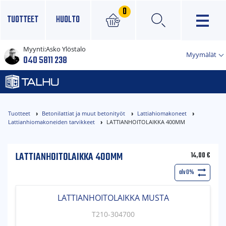
0
TUOTTEET
HUOLTO
Myynti:
Asko Ylöstalo
×
Myymälät
040 5811 238
Tuotteet
Betonilattiat ja muut betonityöt
Lattiahiomakoneet
Lattianhiomakoneiden tarvikkeet
LATTIANHOITOLAIKKA 400MM
LATTIANHOITOLAIKKA 400MM
14,00
€
alv 0%
LATTIANHOITOLAIKKA MUSTA
T210-304700