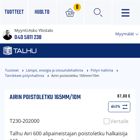
0
TUOTTEET
HUOLTO
Myynti:
Asko Ylöstalo
×
Myymälät
040 5811 238
Tuotteet
Lämpö, energia ja olosuhdehallinta
Pölyn hallinta
Tarvikkeet pölynhallinta
Airin poistoletku 165mm/10m
AIRIN POISTOLETKU 165MM/10M
87,00
€
alv 0%
T230-202000
Vertaile
Talhu Airi 600 alipaineistajan poistoletku halkaisija