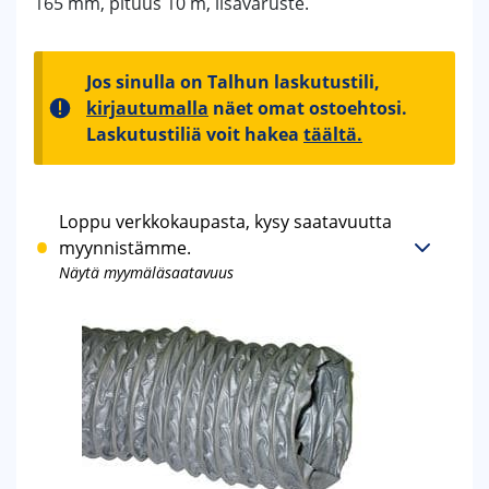
165 mm, pituus 10 m, lisävaruste.
Jos sinulla on Talhun laskutustili,
kirjautumalla
näet omat ostoehtosi.
Laskutustiliä voit hakea
täältä.
Loppu verkkokaupasta, kysy saatavuutta
myynnistämme.
Näytä myymäläsaatavuus