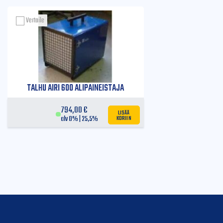
Vertaile
TALHU AIRI 600 ALIPAINEISTAJA
794,00
€
LISÄÄ
KORIIN
alv 0% | 25,5%