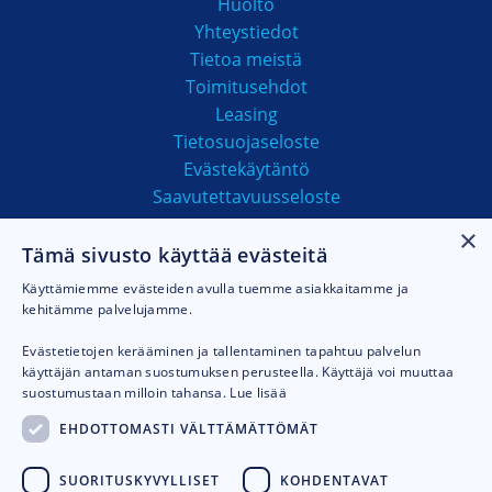
Huolto
Yhteystiedot
Tietoa meistä
Toimitusehdot
Leasing
Tietosuojaseloste
Evästekäytäntö
Saavutettavuusseloste
×
Tämä sivusto käyttää evästeitä
MAKSUTAVAT
Käyttämiemme evästeiden avulla tuemme asiakkaitamme ja
kehitämme palvelujamme.
Evästetietojen kerääminen ja tallentaminen tapahtuu palvelun
käyttäjän antaman suostumuksen perusteella. Käyttäjä voi muuttaa
suostumustaan milloin tahansa.
Lue lisää
EHDOTTOMASTI VÄLTTÄMÄTTÖMÄT
SUORITUSKYVYLLISET
KOHDENTAVAT